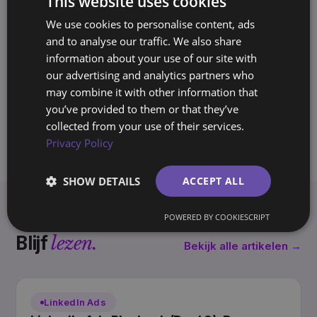
This website uses cookies
SO
Oprichter, BrandArchway
We use cookies to personalise content, ads
10+ jaar ervaring met het bouwen van
and to analyse our traffic. We also share
merken en marketingsystemen voor
information about your use of our site with
bedrijven in Europa en Amerika. Schrijft
our advertising and analytics partners who
de Archway Playbook over marketing die
may combine it with other information that
je bezit, niet huurt.
you’ve provided to them or that they’ve
collected from your use of their services.
Privacy Policy
SHOW DETAILS
ACCEPT ALL
POWERED BY COOKIESCRIPT
Blijf
lezen.
Bekijk alle artikelen →
LinkedIn Ads