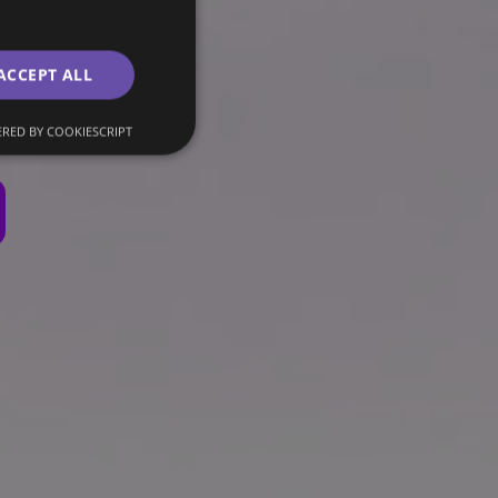
elf kan runnen.
ACCEPT ALL
RED BY COOKIESCRIPT