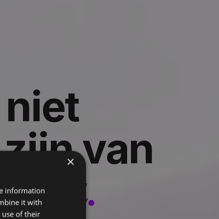
niet
zijn van
×
reau.
re information
mbine it with
use of their