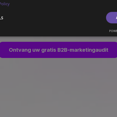
Policy
erk, je Pijplijn en het Team dat alles z
LS
Daarna vertrekken we.
POWE
Ontvang uw gratis B2B-marketingaudit