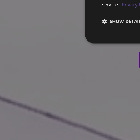
services.
Privacy 
We bouwen je M
SHOW DETAI