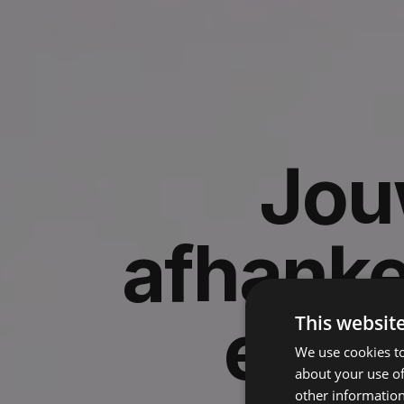
Jou
afhanke
een
This websit
We use cookies to
about your use of
other information