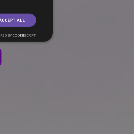
elf kan runnen.
ACCEPT ALL
RED BY COOKIESCRIPT