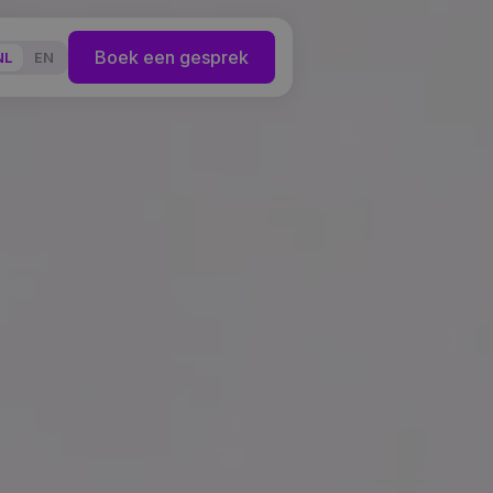
Boek een gesprek
NL
EN