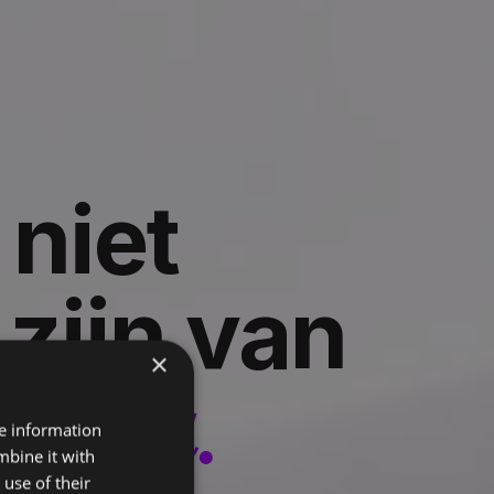
niet
zijn van
×
reau.
re information
mbine it with
use of their