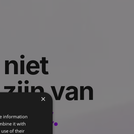
niet
zijn van
×
reau.
re information
mbine it with
use of their