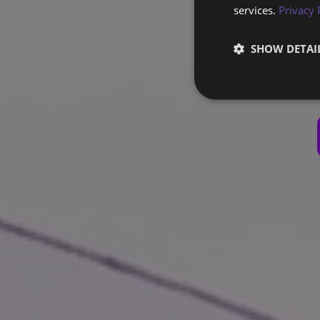
services.
Privacy 
We bouwen je M
SHOW DETAI