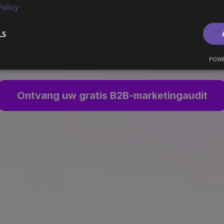
Policy
erk, je Pijplijn en het Team dat alles z
LS
Daarna vertrekken we.
POWE
Ontvang uw gratis B2B-marketingaudit