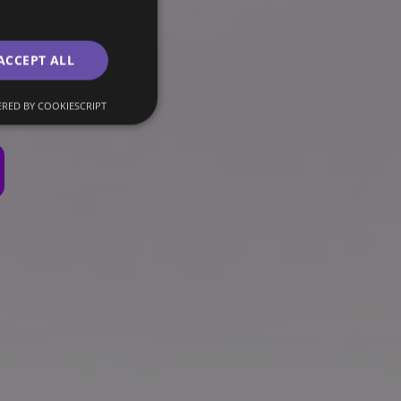
elf kan runnen.
ACCEPT ALL
RED BY COOKIESCRIPT