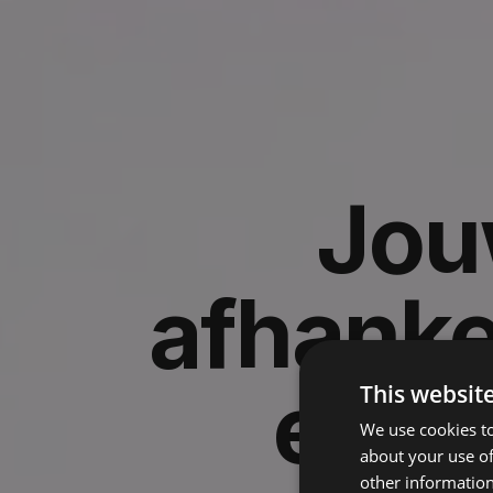
Jou
afhanke
een
This websit
We use cookies to
about your use of
other information