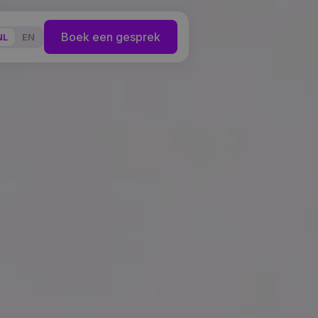
Boek een gesprek
NL
EN