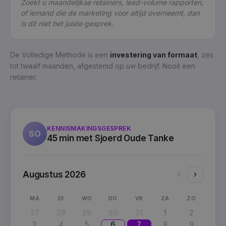
Zoekt u maandelijkse retainers, lead-volume rapporten,
of iemand die de marketing voor altijd overneemt, dan
is dit niet het juiste gesprek.
De Volledige Methode is een
investering van formaat
, zes
tot twaalf maanden, afgestemd op uw bedrijf. Nooit een
retainer.
KENNISMAKINGSGESPREK
SO
45 min met Sjoerd Oude Tanke
Augustus
2026
MA
DI
WO
DO
VR
ZA
ZO
27
28
29
30
31
1
2
3
4
5
6
7
8
9