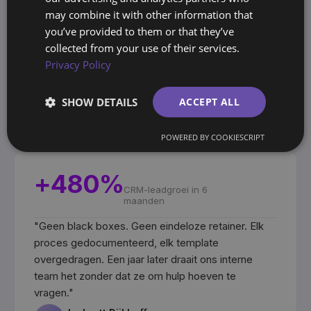
stijging in click-
may combine it with other information that
through-rate
you’ve provided to them or that they’ve
"
Het positioneringswerk veranderde hoe de markt
collected from your use of their services.
ons ziet. Van onzichtbaar naar shortlist. De cijfers
Privacy Policy
waren het bewijs, maar de helderheid was de
echte winst, en die is nog steeds van ons.
"
SHOW DETAILS
ACCEPT ALL
Gerd Leiprecht
GL
Managing Director
·
COSATEQ GmbH
POWERED BY COOKIESCRIPT
+480%
CRM-leadgroei in 6
maanden
"
Geen black boxes. Geen eindeloze retainer. Elk
proces gedocumenteerd, elk template
overgedragen. Een jaar later draait ons interne
team het zonder dat ze om hulp hoeven te
vragen.
"