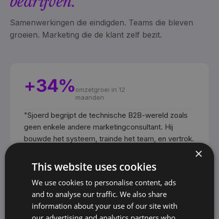
bedrijven.
Samenwerkingen die eindigden. Teams die bleven
groeien. Marketing die de klant zelf bezit.
+34%
omzetgroei in 12
maanden
"
Sjoerd begrijpt de technische B2B-wereld zoals
geen enkele andere marketingconsultant. Hij
bouwde het systeem, trainde het team, en vertrok.
×
De cijfers bleven groeien zonder hem.
"
This website uses cookies
Bjarne Edward
BE
Directeur
·
Lalesse Arnhem
We use cookies to personalise content, ads
and to analyse our traffic. We also share
information about your use of our site with
+141%
our advertising and analytics partners who