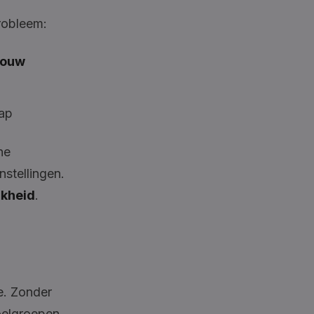
robleem:
jouw
hap
he
nstellingen.
jkheid
.
e. Zonder
oelgroepen