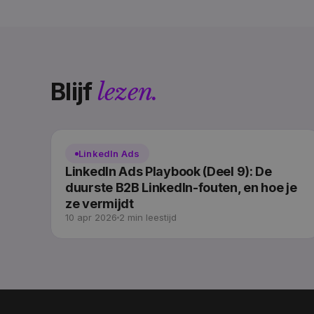
Blijf
lezen.
LinkedIn Ads
LinkedIn Ads Playbook (Deel 9): De
duurste B2B LinkedIn-fouten, en hoe je
ze vermijdt
10 apr 2026
2 min leestijd