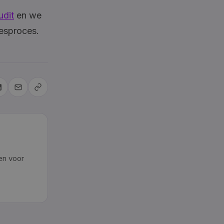
udit
en we
lesproces.
en voor