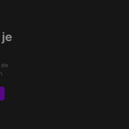
 je
 die
h.