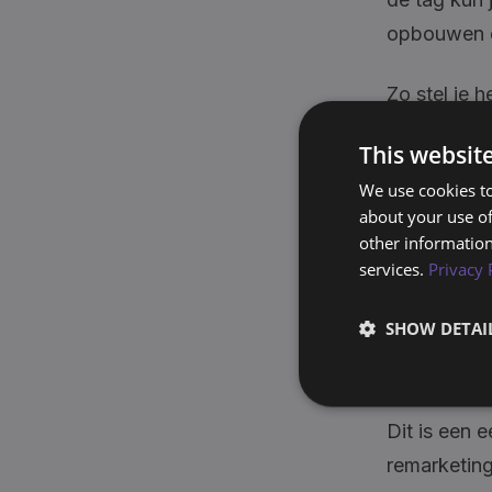
opbouwen en
Zo stel je 
This websit
Ga naar
We use cookies to
Kies "I
about your use of
other information
Gebruik
services.
Privacy 
bijhoud
Laat he
SHOW DETAI
Publice
Dit is een 
remarketing