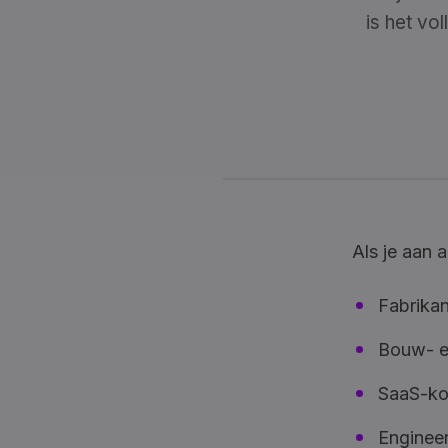
is het vo
Als je aan 
Fabrikan
Bouw- en
SaaS-kop
Enginee