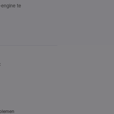
-engine te
:
oblemen