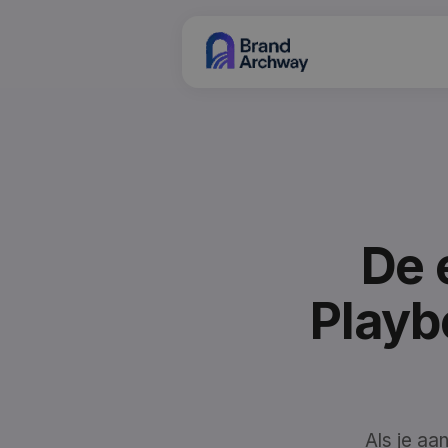
De 
Playb
Als je aa