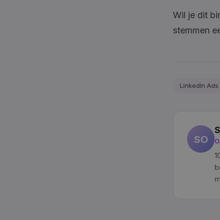
Wil je dit 
stemmen een
LinkedIn Ads
S
SO
O
1
b
m