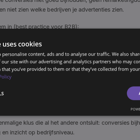
 niet zien welke bedrijven je advertenties zien.
hem in (best practice voor B2B):
e uses cookies
 Campagnebeheer → Meting → Insight Tag / Bronnen
 personalise content, ads and to analyse our traffic. We also sha
nstalleren met Google Tag Manager"
 our site with our advertising and analytics partners who may co
 that you’ve provided to them or that they’ve collected from your 
 LinkedIn Insight Tag 2.0 (de nieuwere versie, beter vo
Policy
en van events)
m op alle pagina's afvuren
LS
er in GTM en wacht tot de tag de status "Geverifieerd"
POWE
eenmalige klus die al het andere ontsluit: conversies bi
 en inzicht op bedrijfsniveau.