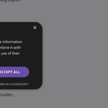
×
 beheren
re information
mbine it with
use of their
or het
ACCEPT ALL
 toont
RED BY COOKIESCRIPT
jhouden,