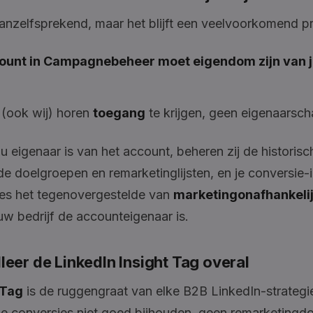
vanzelfsprekend, maar het blijft een veelvoorkomend p
ount in Campagnebeheer moet eigendom zijn van 
 (ook wij) horen
toegang
te krijgen, geen eigenaarsc
au eigenaar is van het account, beheren zij de historisc
 de doelgroepen en remarketinglijsten, en je conversie-i
ies het tegenovergestelde van
marketingonafhankeli
uw bedrijf de accounteigenaar is.
alleer de LinkedIn Insight Tag overal
 Tag
is de ruggengraat van elke B2B LinkedIn-strategi
je conversies niet goed bijhouden, geen remarketingd