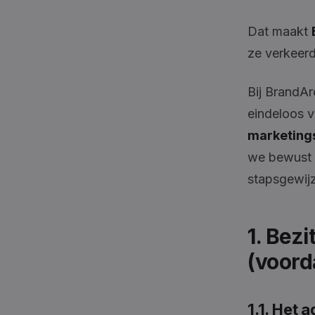
Dat maakt
ze verkeer
Bij BrandAr
eindeloos v
marketings
we bewust t
stapsgewijze
1. Bezi
(voorda
1.1. Het 