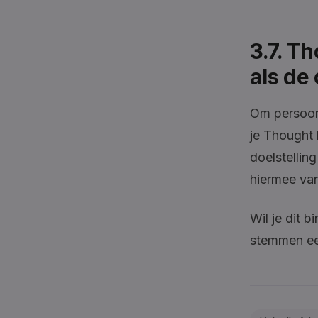
3.7. T
als de 
Om persoonl
je Thought 
doelstelli
hiermee van
Wil je dit 
stemmen een