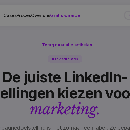
Cases
Proces
Over ons
Gratis waarde
←
Terug naar alle artikelen
LinkedIn Ads
De juiste LinkedIn-
ellingen kiezen vo
marketing.
pagnedoelstelling is niet zomaar een label. Ze bepa