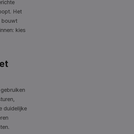
richte
oopt. Het
n bouwt
nnen: kies
et
 gebruiken
turen,
 duidelijke
eren
ten.