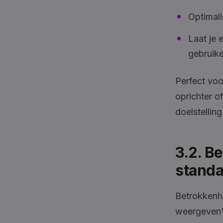
Optimali
Laat je 
gebruik
Perfect voo
oprichter of
doelstelling
3.2. B
standa
Betrokkenhe
weergeven",