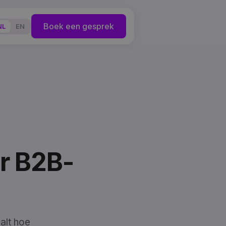
Boek een gesprek
NL
EN
or B2B-
alt hoe