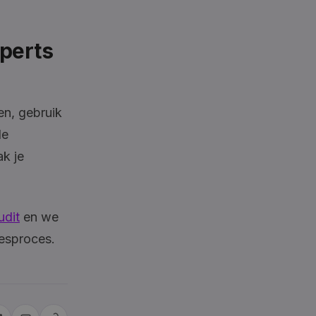
xperts
en, gebruik
de
k je
udit
en we
lesproces.