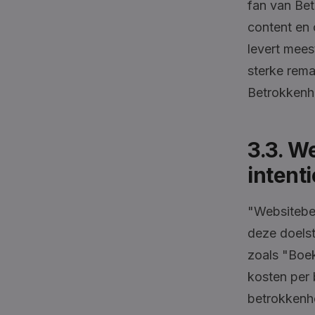
fan van Bet
content en 
levert mee
sterke rema
Betrokkenh
3.3. W
intenti
"Websitebez
deze doelst
zoals "Boek
kosten per 
betrokkenhe