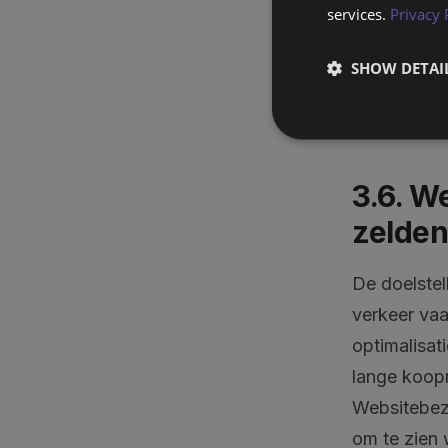
services.
Privacy 
uitstekend 
vaak hoog e
SHOW DETAI
simpele vra
complexe B2
3.6. W
zelden
De doelstel
verkeer vaa
optimalisat
lange koopr
Websitebez
om te zien 