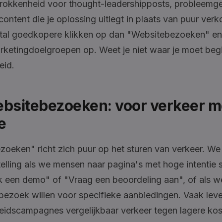
rokkenheid voor thought-leadershipposts, probleemge
content die je oplossing uitlegt in plaats van puur verk
stal goedkopere klikken op dan "Websitebezoeken" e
rketingdoelgroepen op. Weet je niet waar je moet begi
eid.
ebsitebezoeken: voor verkeer m
e
oeken" richt zich puur op het sturen van verkeer. We
elling als we mensen naar pagina's met hoge intentie s
 een demo" of "Vraag een beoordeling aan", of als we
bezoek willen voor specifieke aanbiedingen. Vaak lev
idscampagnes vergelijkbaar verkeer tegen lagere kos