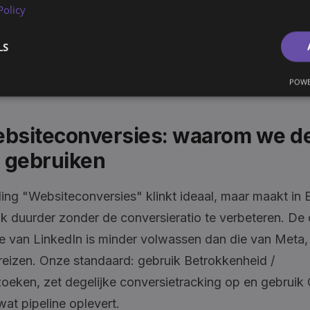
Policy
voor webinarregistraties. Maar voor B2B zijn de kosten
n de kwaliteit wisselend. We gebruiken ze als er een d
LS
ag is en sales en marketing het eens zijn over de opvo
B-deals wint pipelinekwaliteit het van pure MQL-aant
POWE
ebsiteconversies: waarom we d
 gebruiken
ling "Websiteconversies" klinkt ideaal, maar maakt in 
k duurder zonder de conversieratio te verbeteren. De 
ie van LinkedIn is minder volwassen dan die van Meta, 
eizen. Onze standaard: gebruik Betrokkenheid /
oeken, zet degelijke conversietracking op en gebrui
wat pipeline oplevert.