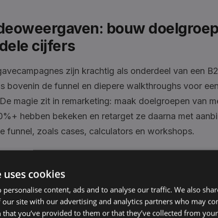
ideoweergaven: bouw doelgroep
dele cijfers
avecampagnes zijn krachtig als onderdeel van een B2
's bovenin de funnel en diepere walkthroughs voor een
 De magie zit in remarketing: maak doelgroepen van m
%+ hebben bekeken en retarget ze daarna met aanb
e funnel, zoals cases, calculators en workshops.
eadgeneratie (native formulieren
e uses cookies
k met intentie, niet als standaar
 personalise content, ads and to analyse our traffic. We also sha
 our site with our advertising and analytics partners who may co
 that you’ve provided to them or that they’ve collected from your 
ead Gen-formulieren van LinkedIn zijn makkelijk in te v