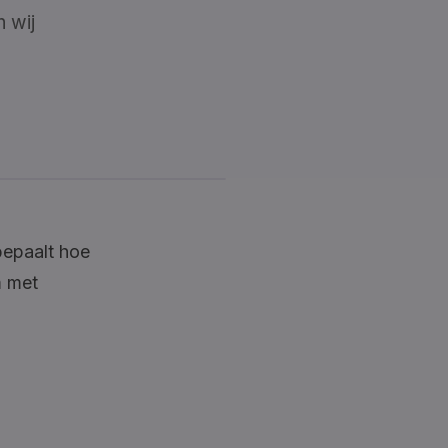
n wij
bepaalt hoe
m met