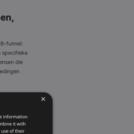
en,
B-funnel:
 specifieke
ensen die
iedingen
×
):
d
re information
mbine it with
use of their
ullen en