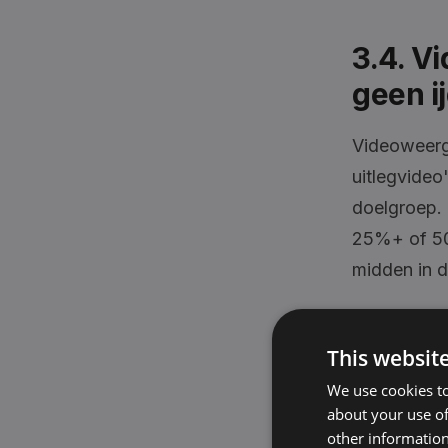
3.4. V
geen ij
Videoweerg
uitlegvideo
doelgroep.
25%+ of 50
midden in d
3.5. L
This websit
gebrui
We use cookies to
about your use of
other information
De native L