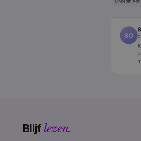
LinkedIn Ads
S
SO
O
1
b
m
Blijf
lezen.