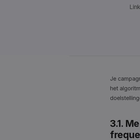
Link
Je campagne
het algorit
doelstellin
3.1. M
freque