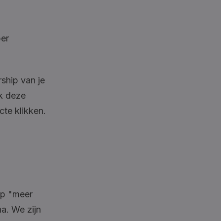
per
ship van je
ik deze
cte klikken.
op "meer
a. We zijn