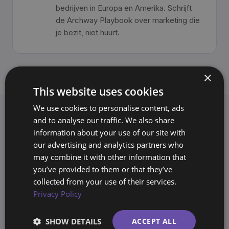
bedrijven in Europa en Amerika. Schrijft
de Archway Playbook over marketing die
je bezit, niet huurt.
×
This website uses cookies
We use cookies to personalise content, ads
and to analyse our traffic. We also share
information about your use of our site with
Blijf
lezen.
Bekijk alle artikelen →
our advertising and analytics partners who
may combine it with other information that
you’ve provided to them or that they’ve
collected from your use of their services.
Leadgeneratie
Privacy Policy
Waarom je beste campagne de
campagne is die je zonder ons kunt
draaien
SHOW DETAILS
ACCEPT ALL
28 mrt 2026
4 min leestijd